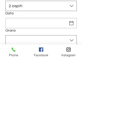
2 ospiti
Data
Orario
Phone
Facebook
Instagram
tomoyoshiendomilano@gmail.com
©2023 Ristrante Tomoyoshi Endo powered by